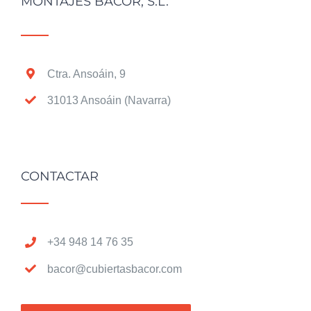
MONTAJES BACOR, S.L.
Ctra. Ansoáin, 9
31013 Ansoáin (Navarra)
CONTACTAR
+34 948 14 76 35
bacor@cubiertasbacor.com