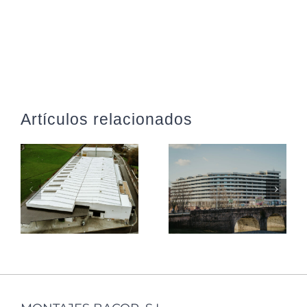
Artículos relacionados
ULMA
Viviendas en
AGRICOLA,
San Jorge-
obra recién
Pamplona
entregada