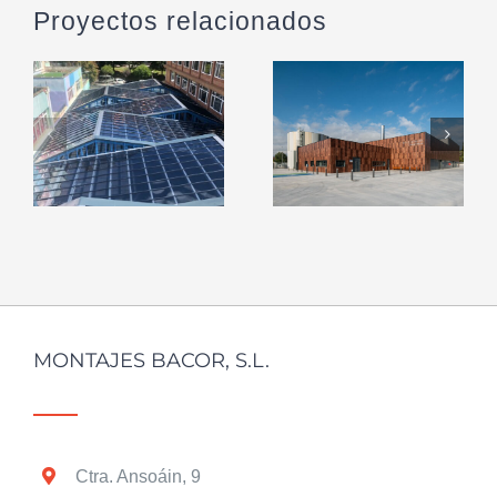
Proyectos relacionados
CUBRICIÓN
CENTRAL
PATIO
TÉRMICA en
COLEGIO en
la Txantrea
Lekeitio
MONTAJES BACOR, S.L.
Ctra. Ansoáin, 9