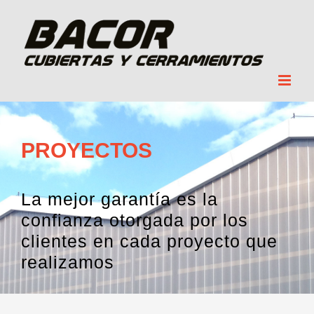
Skip
to
content
PROYECTOS
La mejor garantía es la
confianza otorgada por los
clientes en cada proyecto que
realizamos